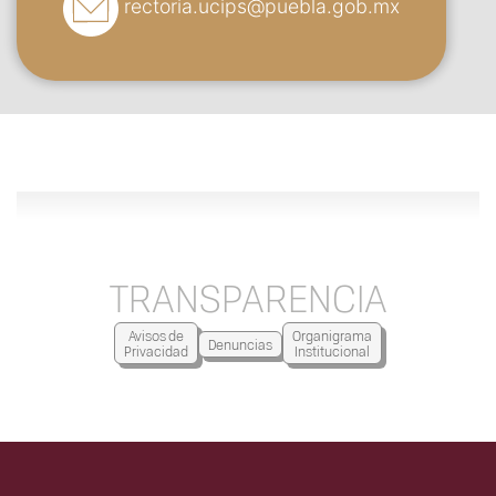
rectoria.ucips@puebla.gob.mx
TRANSPARENCIA
Avisos de
Organigrama
Denuncias
Privacidad
Institucional